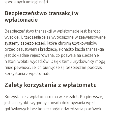
specjalnych umiejętności.
Bezpieczeństwo transakcji w
wpłatomacie
Bezpieczeństwo transakcji w wpłatomacie jest bardzo
wysokie. Urządzenia te są wyposażone w zaawansowane
systemy zabezpieczeń, które chronią użytkowników
przed oszustwami i kradzieżą. Ponadto każda transakcja
jest dokładnie rejestrowana, co pozwala na śledzenie
historii wpłat i wydatków. Dzięki temu użytkownicy mogą
mieć pewność, że ich pieniądze są bezpieczne podczas
korzystania z wpłatomatu.
Zalety korzystania z wpłatomatu
Korzystanie z wpłatomatu ma wiele zalet. Po pierwsze,
jest to szybki i wygodny sposób dokonywania wpłat
gotówkowych bez konieczności odwiedzania placówek