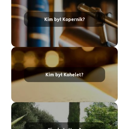
Kim był Kopernik?
Kim był Kohelet?