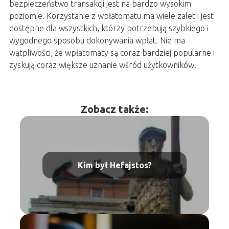
bezpieczeństwo transakcji jest na bardzo wysokim
poziomie. Korzystanie z wpłatomatu ma wiele zalet i jest
dostępne dla wszystkich, którzy potrzebują szybkiego i
wygodnego sposobu dokonywania wpłat. Nie ma
wątpliwości, że wpłatomaty są coraz bardziej popularne i
zyskują coraz większe uznanie wśród użytkowników.
Zobacz także:
Kim był Hefajstos?