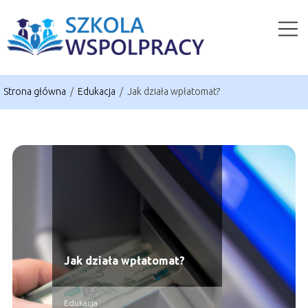
Strona główna
/
Edukacja
/
Jak działa wpłatomat?
Jak działa wpłatomat?
Edukacja