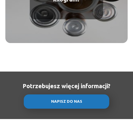
Potrzebujesz więcej informacji?
NAPISZ DO NAS