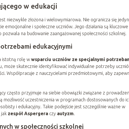
ującego w edukacji
est niezwykle złożona i wielowymiarowa. Nie ogranicza się jedyn
ie emocjonalne i społeczne uczniów. Jego działania są kluczowe
co pozwala na budowanie zaangażowanej społeczności szkolnej.
potrzebami edukacyjnymi
 istotną rolę w
wsparciu uczniów ze specjalnymi potrzeba
niu, może skutecznie identyfikować indywidualne potrzeby uczni
ci. Współpracuje z nauczycielami przedmiotowymi, aby zapewn
ący często przyjmuje na siebie obowiązki związane z prowadze
ją możliwość uczestniczenia w programach dostosowanych do ic
obisty i edukacyjny. Takie podejście jest szczególnie ważne w
 jak
zespół Aspergera
czy
autyzm
.
nych w społeczności szkolnej