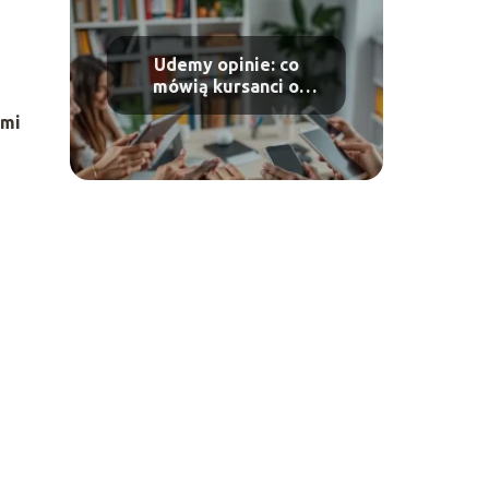
Udemy opinie: co
mówią kursanci o
platformie
ymi
edukacyjnej?