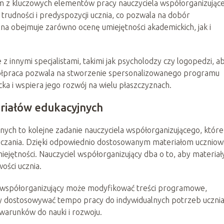
nym z kluczowych elementów pracy nauczyciela współorganizując
h trudności i predyspozycji ucznia, co pozwala na dobór
a obejmuje zarówno ocenę umiejętności akademickich, jak i
z innymi specjalistami, takimi jak psycholodzy czy logopedzi, a
półpraca pozwala na stworzenie spersonalizowanego programu
a i wspiera jego rozwój na wielu płaszczyznach.
riałów edukacyjnych
ych to kolejne zadanie nauczyciela współorganizującego, któr
uczania. Dzięki odpowiednio dostosowanym materiałom uczniow
iejętności. Nauczyciel współorganizujący dba o to, aby materiał
ości ucznia.
 współorganizujący może modyfikować treści programowe,
dostosowywać tempo pracy do indywidualnych potrzeb ucznia
warunków do nauki i rozwoju.