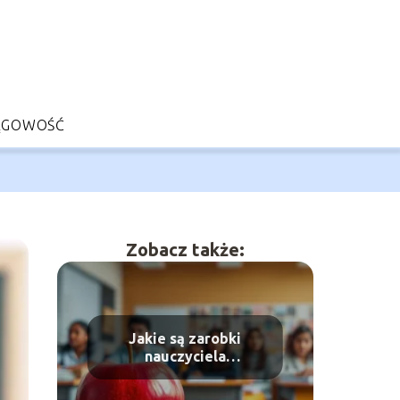
ĘGOWOŚĆ
Zobacz także:
Jakie są zarobki
nauczyciela
dyplomowanego w roku
2025? Poznaj