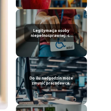
szczegóły!
Legitymacja osoby
niepełnosprawnej: co
warto wiedzieć?
Do ilu nadgodzin może
zmusić pracodawca?
Sprawdź przepisy!