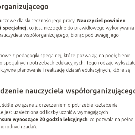
organizującego
luczowe dla skuteczności jego pracy.
Nauczyciel powinien
 specjalnej
, co jest niezbędne do prawidłowego wykonywania
 nauczyciela współorganizującego, biorąc pod uwagę jego
owe z pedagogiki specjalnej, które pozwalają na pogłębienie
i o specjalnych potrzebach edukacyjnych. Tego rodzaju wykształ
tywne planowanie i realizację działań edukacyjnych, które są
.
dzenie nauczyciela współorganizująceg
t ściśle związane z orzeczeniem o potrzebie kształcenia
le jest uzależniona od liczby uczniów wymagających
nsum wynoszące 20 godzin lekcyjnych
, co pozwala na pełne
żnorodnych zadań.