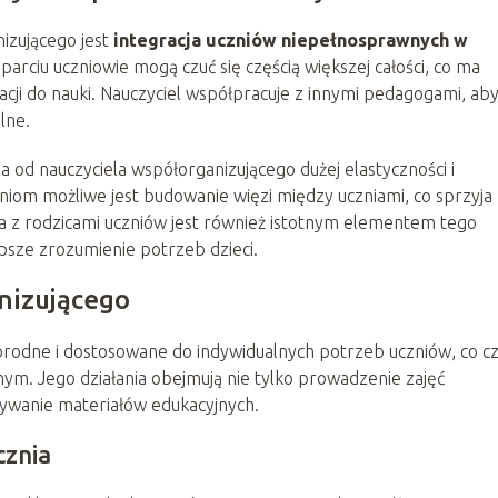
izującego jest
integracja uczniów niepełnosprawnych w
sparciu uczniowie mogą czuć się częścią większej całości, co ma
cji do nauki. Nauczyciel współpracuje z innymi pedagogami, ab
lne.
a od nauczyciela współorganizującego dużej elastyczności i
aniom możliwe jest budowanie więzi między uczniami, co sprzyja
a z rodzicami uczniów jest również istotnym elementem tego
psze zrozumienie potrzeb dzieci.
nizującego
orodne i dostosowane do indywidualnych potrzeb uczniów, co cz
nym. Jego działania obejmują nie tylko prowadzenie zajęć
wywanie materiałów edukacyjnych.
cznia