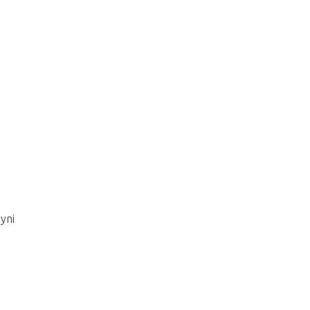
y
yni