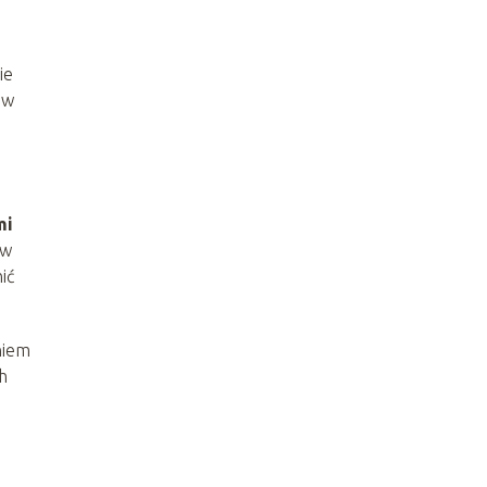
ie
 w
mi
ów
ić
niem
h