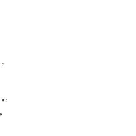
ie
mi z
e