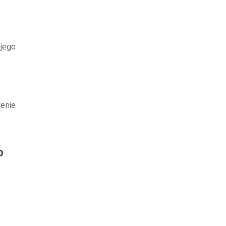
 jego
cenie
o