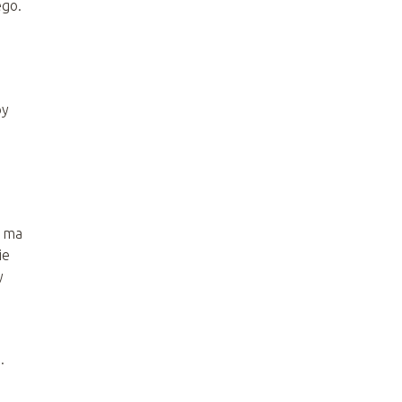
ego.
by
e ma
ie
y
.