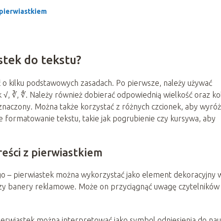
 pierwiastkiem
stek do tekstu?
ć o kilku podstawowych zasadach. Po pierwsze, należy używać
√, ∛, ∜. Należy również dobierać odpowiednią wielkość oraz ko
zaznaczony. Można także korzystać z różnych czcionek, aby wyróż
 formatowanie tekstu, takie jak pogrubienie czy kursywa, aby
eści z pierwiastkiem
go – pierwiastek można wykorzystać jako element dekoracyjny 
ki czy banery reklamowe. Może on przyciągnąć uwagę czytelników 
ierwiastek można interpretować jako symbol odniesienia do nau