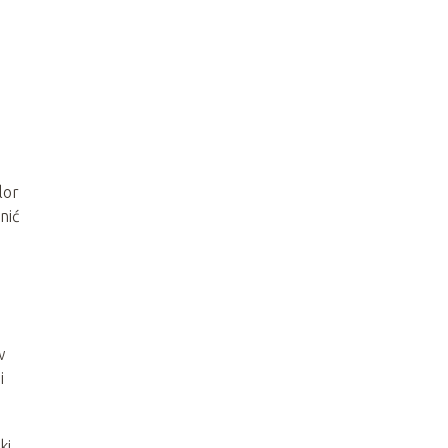
lor
nić
w
i
ki,