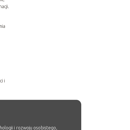
acji.
nia
i
i i
ologii i rozwoju osobistego,