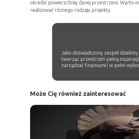
określić powierzchnię danej przestrzeni. Warto 
realizować różnego rodzaju projekty.
Jako doświadczony zespół dzielimy s
tworząc przestrzeń pełną inspiracji
zarządzać finansami i w pełni wykor
Może Cię również zainteresować