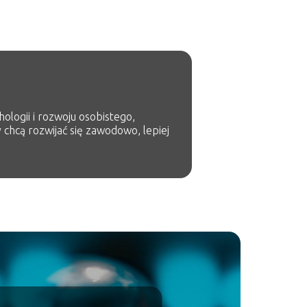
ologii i rozwoju osobistego,
 chcą rozwijać się zawodowo, lepiej