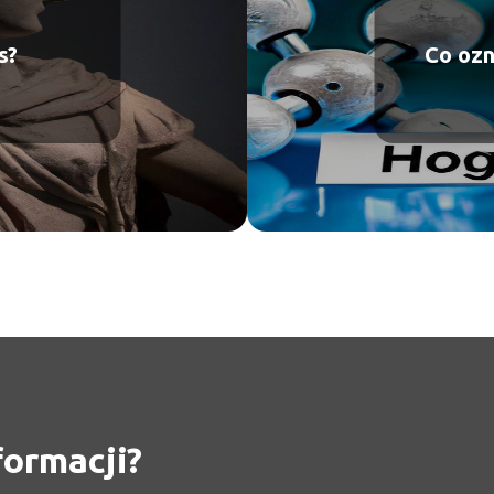
s?
Co ozn
formacji?