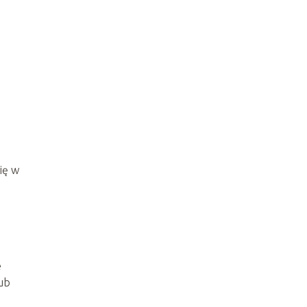
ię w
e
lub