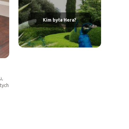
Kim była Hera?
u,
tych