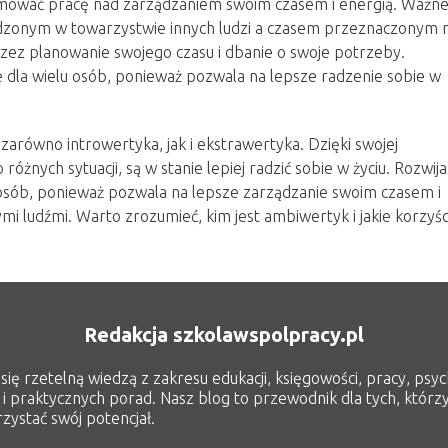
mować pracę nad zarządzaniem swoim czasem i energią. Ważn
dzonym w towarzystwie innych ludzi a czasem przeznaczonym 
zez planowanie swojego czasu i dbanie o swoje potrzeby.
 dla wielu osób, ponieważ pozwala na lepsze radzenie sobie w
zarówno introwertyka, jak i ekstrawertyka. Dzięki swojej
różnych sytuacji, są w stanie lepiej radzić sobie w życiu. Rozwija
osób, ponieważ pozwala na lepsze zarządzanie swoim czasem i
ymi ludźmi. Warto zrozumieć, kim jest ambiwertyk i jakie korzyśc
Redakcja szkolawspolpracy.pl
ię rzetelną wiedzą z zakresu edukacji, księgowości, pracy, psych
 i praktycznych porad. Nasz blog to przewodnik dla tych, którzy
zystać swój potencjał.