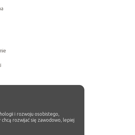
e
na
nie
i
ologii i rozwoju osobistego,
 chcą rozwijać się zawodowo, lepiej