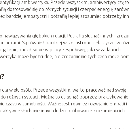
identyfikacji ambiwertyka. Przede wszystkim, ambiwertycy częst
ią dostosować się do różnych sytuacji i czerpać energię zarów
nież bardziej empatyczni i potrafią lepiej zrozumieć potrzeby in
nawiązywania głębokich relacji. Potrafią słuchać innych i zroz
partnerami. Są również bardziej wszechstronni i elastyczni w ró
ą lepiej radzić sobie w pracy zespołowej, jak i w zadaniach
wertyka może być trudne, ale zrozumienie tych cech może po
a?
 dla wielu osób. Przede wszystkim, warto pracować nad swoją
ę do różnych sytuacji. Można to osiągnąć poprzez praktykowanie
ie czasu w samotności. Ważne jest również rozwijanie empatii i
z aktywne słuchanie innych ludzi i próbowanie zrozumienia ich