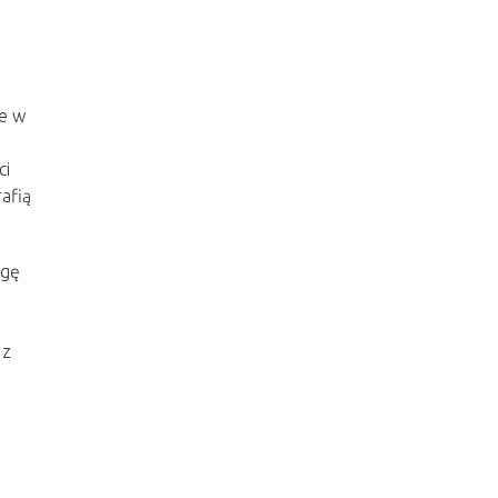
ie w
ci
afią
agę
 z