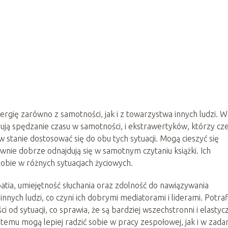
rgię zarówno z samotności, jak i z towarzystwa innych ludzi. W
ują spędzanie czasu w samotności, i ekstrawertyków, którzy cz
w stanie dostosować się do obu tych sytuacji. Mogą cieszyć się
nie dobrze odnajdują się w samotnym czytaniu książki. Ich
 sobie w różnych sytuacjach życiowych.
atia, umiejętność słuchania oraz zdolność do nawiązywania
innych ludzi, co czyni ich dobrymi mediatorami i liderami. Potraf
od sytuacji, co sprawia, że są bardziej wszechstronni i elastyc
temu mogą lepiej radzić sobie w pracy zespołowej, jak i w zada