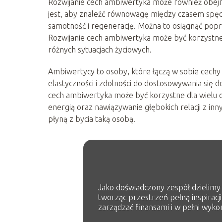
Rozwijanie cech ambiwertyka może również obej
jest, aby znaleźć równowagę między czasem spę
samotność i regenerację. Można to osiągnąć popr
Rozwijanie cech ambiwertyka może być korzystne
różnych sytuacjach życiowych.
Ambiwertycy to osoby, które łączą w sobie cechy 
elastyczności i zdolności do dostosowywania się do 
cech ambiwertyka może być korzystne dla wielu 
energią oraz nawiązywanie głębokich relacji z inn
płyną z bycia taką osobą.
Jako doświadczony zespół dzielimy s
tworząc przestrzeń pełną inspiracji
zarządzać finansami i w pełni wykor