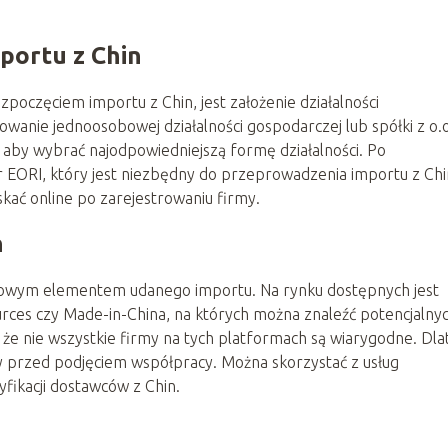
mportu z Chin
poczęciem importu z Chin, jest założenie działalności
wanie jednoosobowej działalności gospodarczej lub spółki z o.o
aby wybrać najodpowiedniejszą formę działalności. Po
er EORI, który jest niezbędny do przeprowadzenia importu z Chi
kać online po zarejestrowaniu firmy.
n
zowym elementem udanego importu. Na rynku dostępnych jest
ources czy Made-in-China, na których można znaleźć potencjalny
że nie wszystkie firmy na tych platformach są wiarygodne. Dl
y przed podjęciem współpracy. Można skorzystać z usług
yfikacji dostawców z Chin.