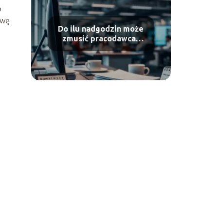
o
awę
Do ilu nadgodzin może
zmusić pracodawca?
Sprawdź przepisy!