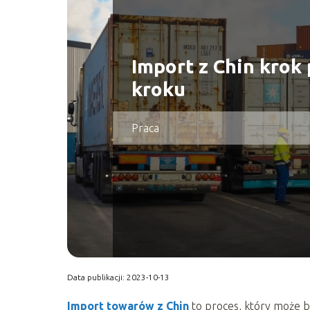
Import z Chin krok
kroku
Praca
Data publikacji: 2023-10-13
Import towarów z Chin
to proces, który może b