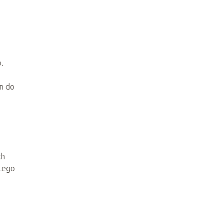
.
n do
ch
atego