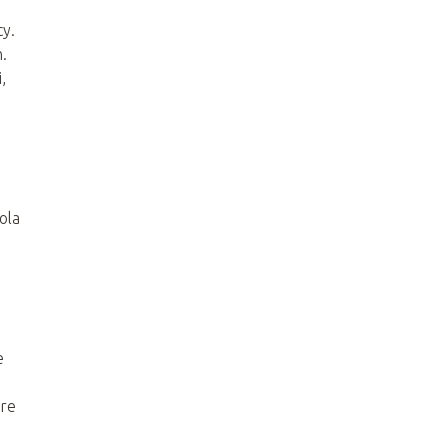
cy.
.
,
ola
e
óre