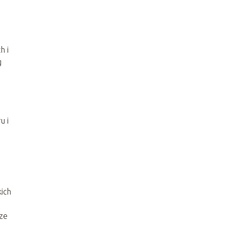
h i
g
u i
kich
ze