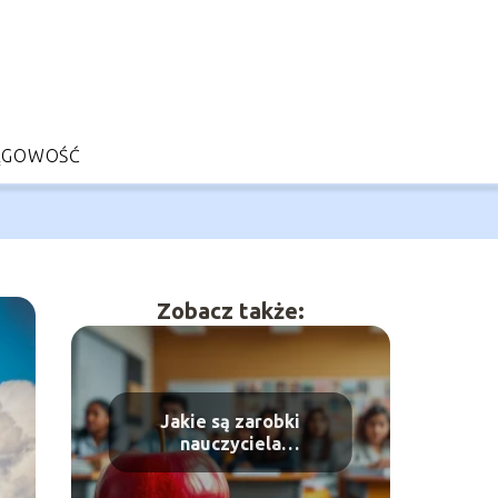
ĘGOWOŚĆ
Zobacz także:
Jakie są zarobki
nauczyciela
dyplomowanego w roku
2025? Poznaj