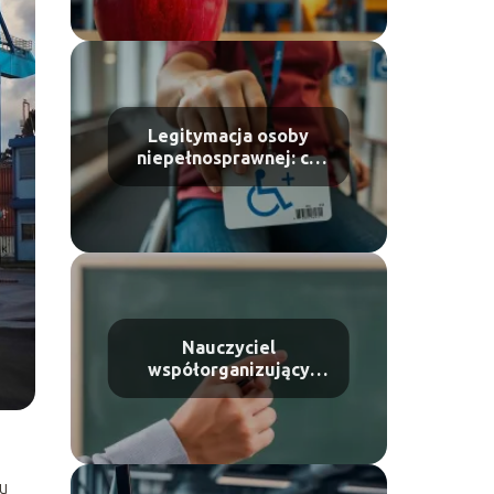
szczegóły!
Legitymacja osoby
niepełnosprawnej: co
warto wiedzieć?
Nauczyciel
współorganizujący
kształcenie: kim jest i
jakie ma zadania?
u