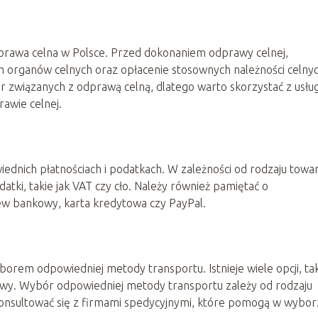
prawa celna w Polsce. Przed dokonaniem odprawy celnej,
h organów celnych oraz opłacenie stosownych należności celnyc
ur związanych z odprawą celną, dlatego warto skorzystać z usłu
rawie celnej.
ednich płatnościach i podatkach. W zależności od rodzaju towar
tki, takie jak VAT czy cło. Należy również pamiętać o
lew bankowy, karta kredytowa czy PayPal.
borem odpowiedniej metody transportu. Istnieje wiele opcji, ta
ejowy. Wybór odpowiedniej metody transportu zależy od rodzaju
onsultować się z firmami spedycyjnymi, które pomogą w wybor