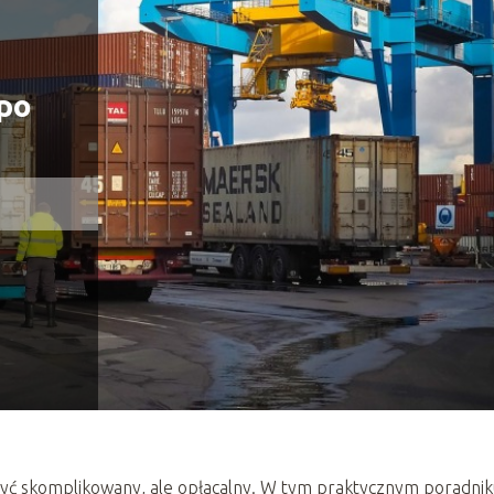
 po
yć skomplikowany, ale opłacalny. W tym praktycznym poradnik