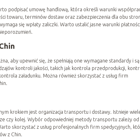
rto podpisać umowę handlową, która określi warunki współpra
ci towaru, terminów dostaw oraz zabezpieczenia dla obu stron
maga się wpłaty zaliczki. Warto ustalić jasne warunki płatności
 nieporozumień.
 Chin
ażna, aby upewnić się, że spełniają one wymagane standardy i są
zajów kontroli jakości, takich jak kontrola przedprodukcji, kontr
 kontrola załadunku. Można również skorzystać z usług firm
hin.
ym krokiem jest organizacja transportu i dostawy. Istnieje wiel
trze czy kolej. Wybór odpowiedniej metody transportu zależy od
arto skorzystać z usług profesjonalnych firm spedycyjnych, kt
ów z Chin.