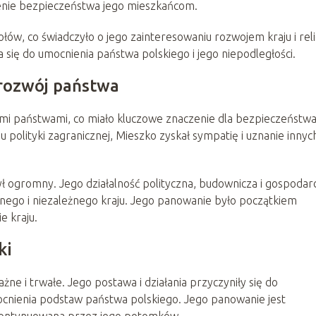
ienie bezpieczeństwa jego mieszkańcom.
ów, co świadczyło o jego zainteresowaniu rozwojem kraju i reli
a się do umocnienia państwa polskiego i jego niepodległości.
 rozwój państwa
ymi państwami, co miało kluczowe znaczenie dla bezpieczeństw
 polityki zagranicznej, Mieszko zyskał sympatię i uznanie innyc
 ogromny. Jego działalność polityczna, budownicza i gospodar
nnego i niezależnego kraju. Jego panowanie było początkiem
e kraju.
ki
żne i trwałe. Jego postawa i działania przyczyniły się do
mocnienia podstaw państwa polskiego. Jego panowanie jest
a kontynuowana przez jego potomków.