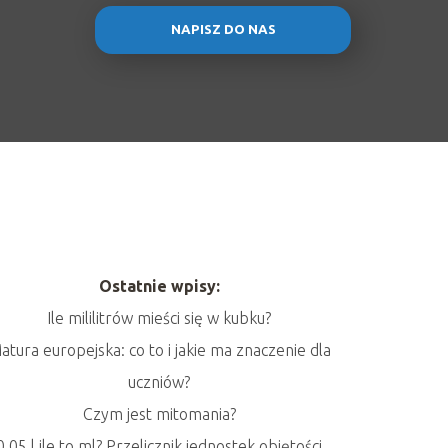
NAPISZ DO NAS
Ostatnie wpisy:
Ile mililitrów mieści się w kubku?
atura europejska: co to i jakie ma znaczenie dla
uczniów?
Czym jest mitomania?
0,05 l ile to ml? Przelicznik jednostek objętości