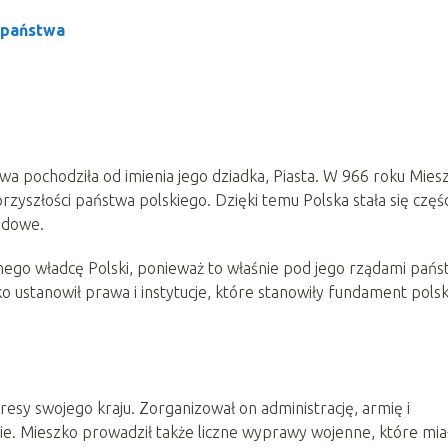
j państwa
zwa pochodziła od imienia jego dziadka, Piasta. W 966 roku Mies
rzyszłości państwa polskiego. Dzięki temu Polska stała się częśc
rodowe.
nego władcę Polski, ponieważ to właśnie pod jego rządami pań
zko ustanowił prawa i instytucje, które stanowiły fundament pols
resy swojego kraju. Zorganizował on administrację, armię i
ie. Mieszko prowadził także liczne wyprawy wojenne, które mia