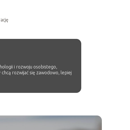
rację
ologii i rozwoju osobistego,
 chcą rozwijać się zawodowo, lepiej