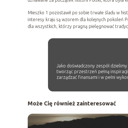
Mieszko 1 pozostawił po sobie trwałe śladu w histo
interesy kraju są wzorem dla kolejnych pokoleń Po
dla wszystkich, którzy pragną pielęgnować tradycje
Jako doświadczony zespół dzielimy s
tworząc przestrzeń pełną inspiracji
zarządzać finansami i w pełni wykor
Może Cię również zainteresować