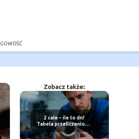
ĘGOWOŚĆ
Zobacz także:
2 cale – ile to dn?
Tabela przeliczeniowa
średnic rur