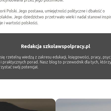
rii Polski. Jego postawa, umiejętności polityczne i dbałość o
laków. Jego dziedzictwo przetrwało wieki i nadal stanowi inspi
 i wartości polskości.
Redakcja szkolawspolpracy.pl
ię rzetelną wiedzą z zakresu edukacji, księgowości, pracy, psych
 i praktycznych porad. Nasz blog to przewodnik dla tych, którzy
zystać swój potencjał.