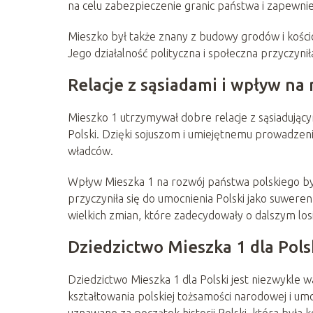
na celu zabezpieczenie granic państwa i zapewn
Mieszko był także znany z budowy grodów i kościoł
Jego działalność polityczna i społeczna przyczynił
Relacje z sąsiadami i wpływ na
Mieszko 1 utrzymywał dobre relacje z sąsiadując
Polski. Dzięki sojuszom i umiejętnemu prowadzeniu
władców.
Wpływ Mieszka 1 na rozwój państwa polskiego był
przyczyniła się do umocnienia Polski jako suwere
wielkich zmian, które zadecydowały o dalszym losi
Dziedzictwo Mieszka 1 dla Pols
Dziedzictwo Mieszka 1 dla Polski jest niezwykle wa
kształtowania polskiej tożsamości narodowej i u
uznawane za początek historii Polski, która był