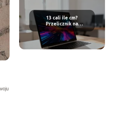
13 cali ile cm?
Przelicznik na
centymetry
e
zwoju